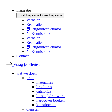
Inspiratie
Sluit Inspiratie
Open Inspiratie
Verhalen
Realisaties
📕 Rugdiktecalculator
💡 Kennisbank
Verhalen
Realisaties
📕 Rugdiktecalculator
💡 Kennisbank
Contact
Vraag je offerte aan
wat we doen
print
magazines
brochures
catalogus
huisstijl drukwerk
hardcover boeken
kunstboeken
diensten