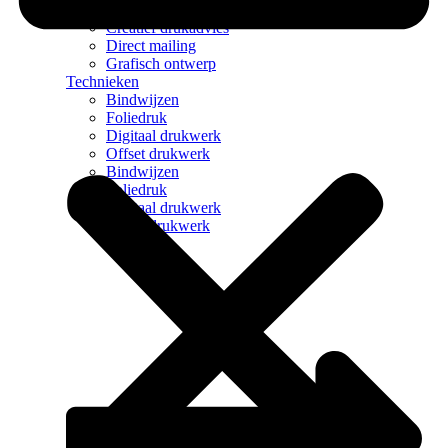
Brandportal
Creatief drukadvies
Direct mailing
Grafisch ontwerp
Technieken
Bindwijzen
Foliedruk
Digitaal drukwerk
Offset drukwerk
Bindwijzen
Foliedruk
Digitaal drukwerk
Offset drukwerk