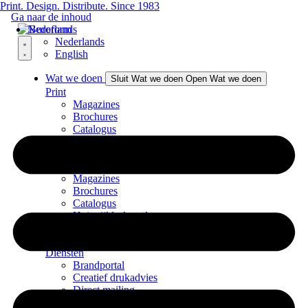
Print. Design. Distribute. Since 1983
Ga naar de inhoud
Nederlands
Nederlands
English
Wat we doen
Sluit Wat we doen
Open Wat we doen
Print
Magazines
Brochures
Catalogus
Huisstijldrukwerk
Hardcover boeken
Kunstboeken
Magazines
Brochures
Catalogus
Huisstijldrukwerk
Hardcover boeken
Kunstboeken
Diensten
Brandportal
Creatief drukadvies
Direct mailing
Grafisch ontwerp