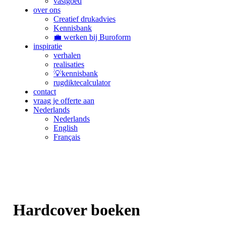
vastgoed
over ons
Creatief drukadvies
Kennisbank
💼 werken bij Buroform
inspiratie
verhalen
realisaties
💡kennisbank
rugdiktecalculator
contact
vraag je offerte aan
Nederlands
Nederlands
English
Français
Hardcover boeken