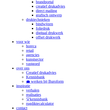
brandportal
creatief drukadvies
direct mailing
grafisch ontwerp
druktechnieken
bindwijzen
foliedruk
digitaal drukwerk
offset drukwerk
voor wie
horeca
retail
agencies
kunstsector
vastgoed
over ons
Creatief drukadvies
Kennisbank
💼 werken bij Buroform
inspiratie
verhalen
realisaties
💡kennisbank
rugdiktecalculator
contact