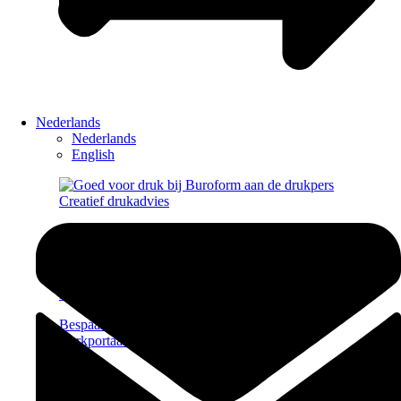
Nederlands
Nederlands
English
Creatief drukadvies
Onze experts begeleiden je bij het maken van de
mooiste keuzes voor je drukwerk.
Brandportal
Bespaar tijd, energie en kosten met een eigen
merkportaal.