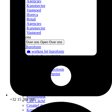
Agencies
Kunstsector
Vastgoed
Horeca
Retail
Agencies
Kunstsector
Vastgoed
Over ons
Sluit Over ons
Open Over ons
Over Buroform
💼 werken bij buroform
ecologische voetprint
Stoefboek
Contact
💼 werken bij buroform
ecologische voetprint
Stoefboek
Contact
Expertise
Creatief drukadvies
Kennisbank
+32 15 288 999
Café Cliché
Creatief drukadvies
Kennisbank