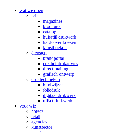
wat we doen
print
magazines
brochures
catalogus
huisstijl drukwerk
hardcover boeken
kunstboeken
diensten
brandportal
creatief drukadvies
direct mailing
grafisch ontwerp
druktechnieken
bindwijzen
foliedruk
digitaal drukwerk
offset drukwerk
voor wie
horeca
retail
agencies
kunstsector